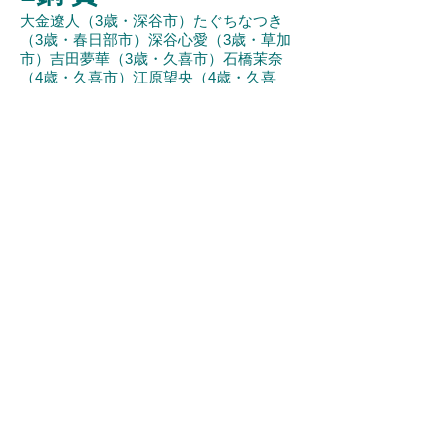
大金遼人（3歳・深谷市）たぐちなつき
（3歳・春日部市）深谷心愛（3歳・草加
市）吉田夢華（3歳・久喜市）石橋茉奈
（4歳・久喜市）江原望央（4歳・久喜
市）菅原綸奏（4歳・草加市）寺内蓮翔
（4歳・深谷市）渡邊 碧（4歳・久喜
市）荒井蒼大（5歳・久喜市）うえだおう
すけ（5歳・春日部市）栗原衣緒（5歳・
草加市）齊藤柚空（5歳・久喜市）坂上結
愛（5歳・春日部市）永井結菜（5歳・久
喜市）根岸 輝（5歳・深谷市）平川梨奈
（5歳・春日部市）ふるかわあさひ（5
歳・春日部市）山口弘志朗（5歳・久喜
市）長内陽莉（6歳・越谷市）尾曲慶乃助
（6歳・本庄市）京田紗依（6歳・春日部
市）工藤颯太（6歳・春日部市）齋藤紗来
（6歳・春日部市）佐藤結介（6歳・本庄
市）杉本和奏（6歳・越谷市）福元 塁
（6歳・本庄市）保泉碧空（6歳・本庄
市）松田さつき（6歳・本庄市）安田愛菜
（6歳・春日部市）
■特別賞