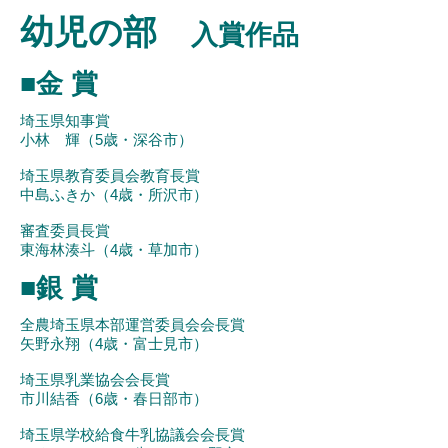
幼児の部
入賞作品
■金 賞
埼玉県知事賞
小林 輝（5歳・深谷市）
埼玉県教育委員会教育長賞
中島ふきか（4歳・所沢市）
審査委員長賞
東海林湊斗（4歳・草加市）
■銀 賞
全農埼玉県本部運営委員会会長賞
矢野永翔（4歳・富士見市）
埼玉県乳業協会会長賞
市川結香（6歳・春日部市）
埼玉県学校給食牛乳協議会会長賞