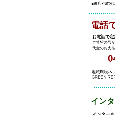
​■書店や取
​電話
お電話で定
ご希望の号
代金のお支
0
地域環境ネ
GREEN R
​イン
インターネ