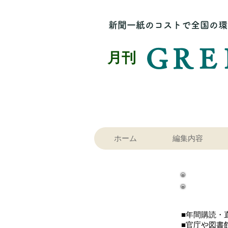
新聞一紙のコストで全国の環
ＧＲＥ
​月刊
ホーム
編集内容
GR
■年間購読・
​■官庁や図