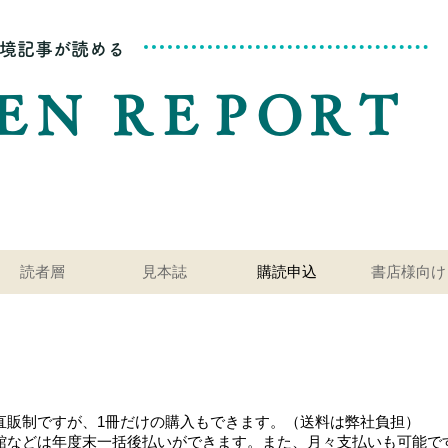
境記事が読める
ＥＮ ＲＥＰＯＲＴ
読者層
見本誌
購読申込
書店様向け
EEN REPORTの購入は、お電話かインターネット
直販制ですが、1冊だけの購入もできます。
（送料は弊社負担）
書館などは年度末一括後払いができます。また、
月々支払いも可能で