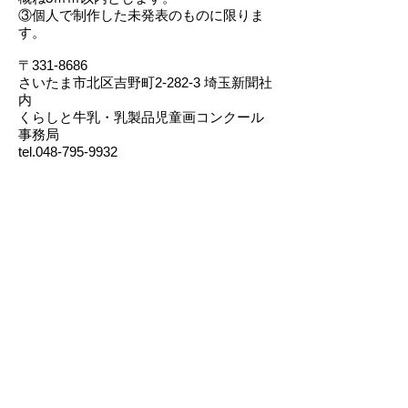
③個人で制作した未発表のものに限りま
す。
〒331-8686
さいたま市北区吉野町2-282-3 埼玉新聞社
内
くらしと牛乳・乳製品児童画コンクール
事務局
tel.048-795-9932
●審査結果は、入賞者のみ連絡します。
●2月中旬までに、応募表（作者一覧）に
記載された「指導者」「保護者」宛に連
絡します。
●入賞作品発表特集を、令和3年3月中旬の
埼玉新聞に掲載する予定です。
■表彰
金賞／各部門3点（計6点）
銀賞／各部門6点（計12点）
銅賞／各部門30点（計60点）
※参加賞はありません。
●応募作品は返却しません。ご了解の上ご
応募ください。