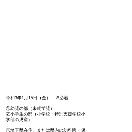
募集部門
応募方法
作品規定
作品の送り先
​お問い合わせ
審査発表
その他
応募締切
令和3年1月15日（金） ※必着
①幼児の部（未就学児）
②小学生の部（小学校・特別支援学校小
学部の児童）
①埼玉県在住、または県内の幼稚園・保