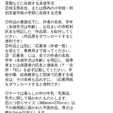
育園などに在籍する未就学児
②埼玉県在住、または県内の小学校・特
別支援学校小学部に在籍する児童
①作品の裏面右下に、作者の名前、学年
（未就学児は年齢）、お住まいの市町村
区名を明記した「作品票」を貼付してく
ださい。（作品票をダウンロードすると
便利です）
②作品とは別に「応募表（作者一覧）」
を添えて、事務局まで送ってください。
③「応募表」には、全ての作者の名前、
学年（未就学児は年齢）を明記し、指導
者または保護者の氏名と連絡先（〒・住
所・TEL）を必ず記載してください。学
校や園、絵画教室など団体で応募する場
合は、その名称も忘れずに。（応募用紙
をダウンロードすると便利です）
①テーマは暮らしの中の牛乳・乳製品、
乳牛に関して描かれたものとします。
②八つ切りサイズ（380mm×270ｍｍ）以
下の画用紙に描かれた平面作品。厚さは
概ね3ｍｍ以内とします。