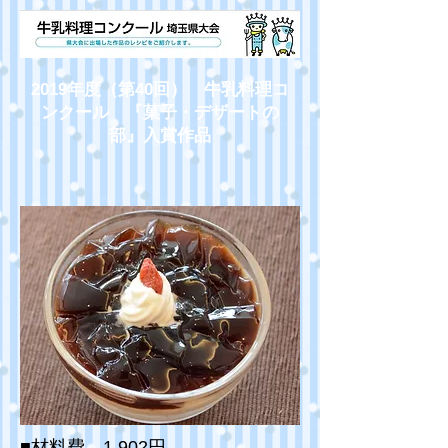
2019年度（第40回） 牛乳料理コ
ンクール 『菓子・デザートの
部』入賞作品
■材料費 1,902円