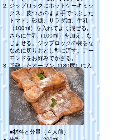
ジップロックにホットケーキミッ
クス、皮つきのまま手でつぶした
トマト、砂糖、サラダ油、牛乳
（100ml）を入れてよく混ぜる。
さらに牛乳（100ml）を加え、な
じませる。ジップロックの袋をな
なめに切りおとし型に流す。アー
モンドをお好みでかざる。
予熱したオーブン（180度）に入
れ、約30分焼く。
■材料と分量（４人前）
牛乳…………200ml