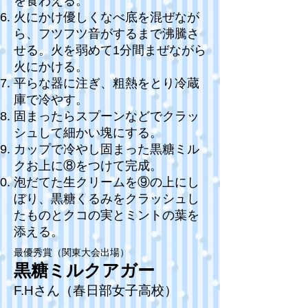
を食わえる。
火にかけ優しくなべ底を混ぜなが
ら、フツフツ音がするまで沸騰さ
せる。火を弱めて1分間まぜながら
火にかける。
平らな器に注ぎ、粗熱をとり冷蔵
庫で冷やす。
固まったらスプーンなどでクラッ
シュして細かい塊にする。
カップで冷やし固まった黒糖ミル
クお上に⑧をつけて完成。
泡だてた生クリームを⑨の上にし
ぼり、黒糖くるみをクラッシュし
たものとクコの実とミントの葉を
添える。
最優秀賞（関東大会出場）
黒糖ミルクアガー
F.Hさん（春日部女子高校）