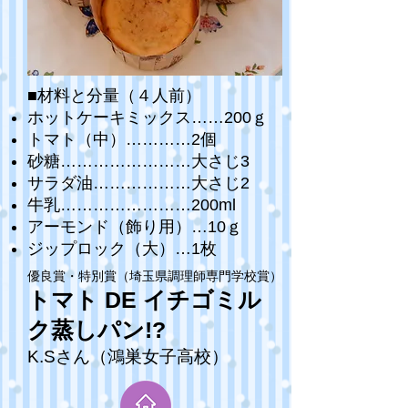
■材料と分量（４人前）
ホットケーキミックス……200ｇ
トマト（中）…………2個
砂糖……………………大さじ3
サラダ油………………大さじ2
牛乳……………………200ml
アーモンド（飾り用）…10ｇ
ジップロック（大）…1枚
優良賞・特別賞（埼玉県調理師専門学校賞）
トマト DE イチゴミル
ク蒸しパン!?
K.Sさん（鴻巣女子高校）