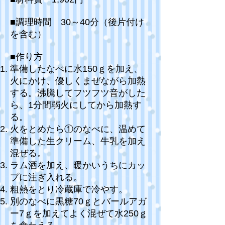
■調理時間 30～40分（後片付け
を含む）
■作り方
準備したなべに水150ｇを加え、
火にかけ、優しくまぜながら加熱
する。沸騰してフツフツ音がした
ら、1分間弱火にしてから加熱す
る。
火をとめたら①のなべに、温めて
準備した生クリーム、牛乳を加え
混ぜる。
ラム酒を加え、暖かいうちにカッ
プに注ぎ入れる。
粗熱をとり冷蔵庫で冷やす。
別のなべに黒糖70ｇとバールアガ
ー7ｇを加えてよく混ぜて水250ｇ