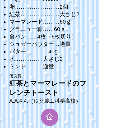
卵……………………2個
紅茶…………………大さじ2
マーマレード………60ｇ
グラニュー糖……60ｇ
食パン……4枚（6枚切り）
シュガーパウダー…適量
バター…………40g
水……………大さじ2
ミント………適量
優良賞
紅茶とマーマレードのフ
レンチトースト
A.Aさん（秩父農工科学高校）