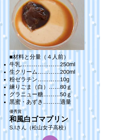
■材料と分量（４人前）
牛乳…………………250ml
生クリーム…………200ml
粉ゼラチン…………10g
練りごま（白）……80ｇ
グラニュー糖………50ｇ
黒蜜・あずき………適量
優秀賞
和風白ゴマプリン
S.Iさん（松山女子高校）